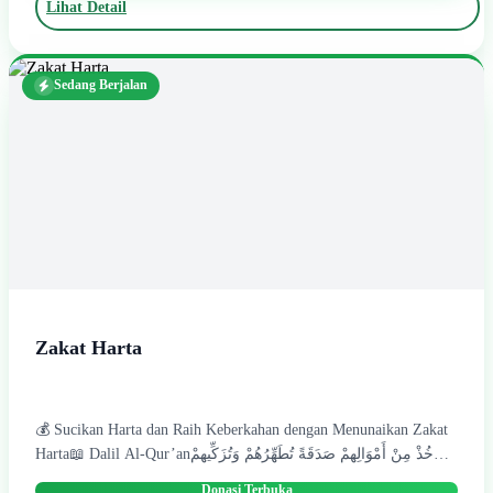
Lihat Detail
melanjutkan pendidikan mereka dengan baik melalui bantuan biaya
pendidikan, perlengkapan sekolah, serta pembinaan belajar.👦👧
Penerima manfaat:246 anak yatim jenjang SD hingga Mahasiswa
binaan Al Ruhamaa di wilayah Bogor.🌙 Ramadan adalah bulan
Sedang Berjalan
penuh keberkahan, di mana setiap amal kebaikan dilipatgandakan
pahalanya. Dengan dukungan Anda, anak-anak yatim dapat terus
belajar, menggapai cita-cita, dan meraih masa depan yang lebih
baik melalui pendidikan.✨ Mari bersama menghadirkan harapan
dan masa depan yang lebih baik bagi anak-anak yatim.🤝 Dukung
Program Beasiswa Pendidikan Yatim bersama Al Ruhamaa melalui
donasi terbaik Anda.🟢 Tunaikan sekarang (klik link donasi di
bawah).
Zakat Harta
💰 Sucikan Harta dan Raih Keberkahan dengan Menunaikan Zakat
Harta📖 Dalil Al-Qur’anخُذْ مِنْ أَمْوَالِهِمْ صَدَقَةً تُطَهِّرُهُمْ وَتُزَكِّيهِمْ
بِهَا“Ambillah zakat dari sebagian harta mereka, dengan zakat itu
kamu membersihkan dan menyucikan mereka.”(QS. At-Taubah:
Donasi Terbuka