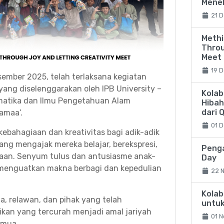
Meneb
21 D
Methi
Throu
Meet
19 D
sember 2025, telah terlaksana kegiatan
 yang diselenggarakan oleh IPB University –
Kolab
matika dan Ilmu Pengetahuan Alam
Hibah
dari 
amaa’.
01 D
ebahagiaan dan kreativitas bagi adik-adik
yang mengajak mereka belajar, berekspresi,
Penga
aan. Senyum tulus dan antusiasme anak-
Day
 menguatkan makna berbagi dan kepedulian
22 
Kolab
ia, relawan, dan pihak yang telah
untuk
ikan yang tercurah menjadi amal jariyah
01 N
emua.