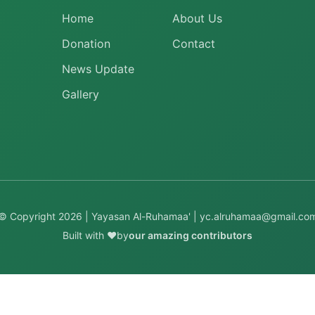
Home
About Us
Donation
Contact
News Update
Gallery
© Copyright
2026
| Yayasan Al-Ruhamaa' |
yc.alruhamaa@gmail.co
Built with ❤️
by
our amazing contributors