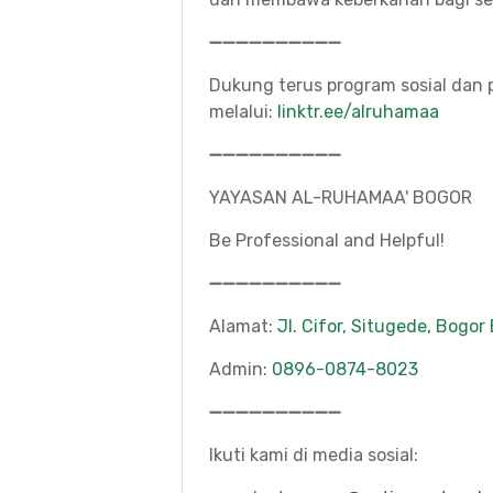
➖➖➖➖➖➖➖➖➖➖
Dukung terus program sosial dan
melalui:
linktr.ee/alruhamaa
➖➖➖➖➖➖➖➖➖➖
YAYASAN AL-RUHAMAA' BOGOR
Be Professional and Helpful!
➖➖➖➖➖➖➖➖➖➖
Alamat:
Jl. Cifor, Situgede, Bogor
Admin:
0896-0874-8023
➖➖➖➖➖➖➖➖➖➖
Ikuti kami di media sosial: