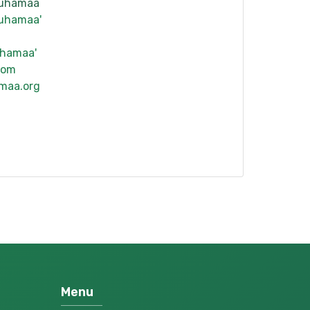
ruhamaa
Ruhamaa'
uhamaa'
com
maa.org
Menu