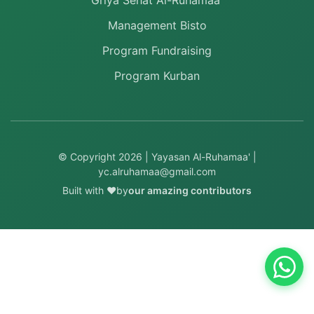
Griya Sehat Al-Ruhamaa'
Management Bisto
Program Fundraising
Program Kurban
© Copyright
2026
| Yayasan Al-Ruhamaa' |
yc.alruhamaa@gmail.com
Built with ❤️
by
our amazing contributors