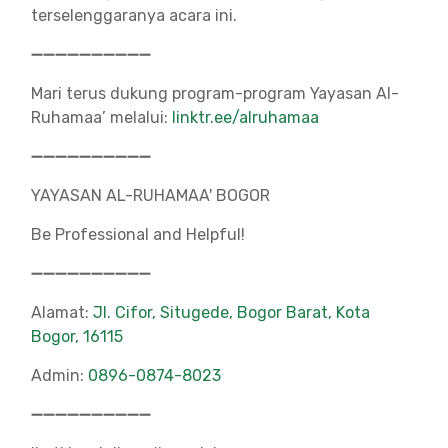
terselenggaranya acara ini.
➖➖➖➖➖➖➖➖➖➖
Mari terus dukung program-program Yayasan Al-
Ruhamaa’ melalui:
linktr.ee/alruhamaa
➖➖➖➖➖➖➖➖➖➖
YAYASAN AL-RUHAMAA' BOGOR
Be Professional and Helpful!
➖➖➖➖➖➖➖➖➖➖
Alamat:
Jl. Cifor, Situgede, Bogor Barat, Kota
Bogor, 16115
Admin:
0896-0874-8023
➖➖➖➖➖➖➖➖➖➖