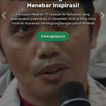
Menebar Inspirasi!
Perayaan Milad ke-17 Yayasan Al-Ruhamaa' yang
Previous
N
dilaksanakan pada Ahad, 21 Desember 2025 di Grha Cinta
Yatim Al-Ruhamaa' berlangsung dengan penuh khidmat
dan kemeriahan!
Selengkapnya